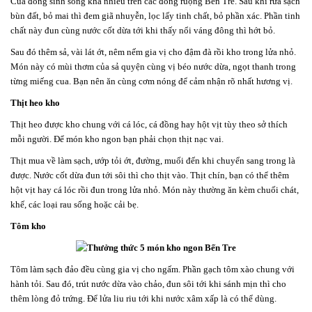
Cua đồng sinh sống khá nhiều trên các đồng ruộng Bến Tre. Sau khi rửa sạch
bùn đất, bỏ mai thì đem giã nhuyễn, lọc lấy tinh chất, bỏ phần xác. Phần tinh
chất này đun cùng nước cốt dừa tới khi thấy nổi váng đông thì hớt bỏ.
Sau đó thêm sả, vài lát ớt, nêm nếm gia vị cho đậm đà rồi kho trong lửa nhỏ.
Món này có mùi thơm của sả quyện cùng vị béo nước dừa, ngọt thanh trong
từng miếng cua. Bạn nên ăn cùng cơm nóng để cảm nhận rõ nhất hương vị.
Thịt heo kho
Thịt heo được kho chung với cá lóc, cá đồng hay hột vịt tùy theo sở thích
mỗi người. Để món kho ngon bạn phải chọn thịt nạc vai.
Thịt mua về làm sạch, ướp tỏi ớt, đường, muối đến khi chuyển sang trong là
được. Nước cốt dừa đun tới sôi thì cho thịt vào. Thịt chín, bạn có thể thêm
hột vịt hay cá lóc rồi đun trong lửa nhỏ. Món này thường ăn kèm chuối chát,
khế, các loại rau sống hoặc cải bẹ.
Tôm kho
Tôm làm sạch đảo đều cùng gia vị cho ngấm. Phần gạch tôm xào chung với
hành tỏi. Sau đó, trút nước dừa vào chảo, đun sôi tới khi sánh mịn thì cho
thêm lòng đỏ trứng. Để lửa liu riu tới khi nước xâm xấp là có thể dùng.