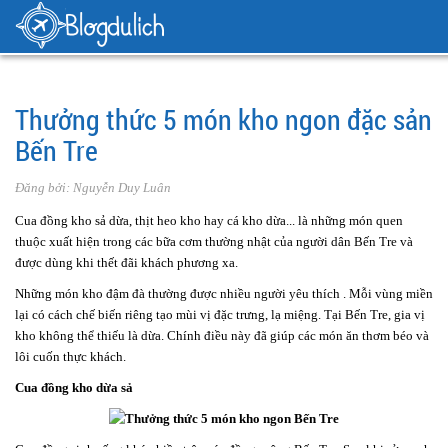
Trang chủ
Nhật ký xê dịch
Ấn tượng của tôi
Thưởng thức 5 món
kho ngon đặc sản Bến Tre
Thưởng thức 5 món kho ngon đặc sản
Bến Tre
Đăng bởi: Nguyễn Duy Luân
Cua đồng kho sả dừa, thịt heo kho hay cá kho dừa... là những món quen
thuộc xuất hiện trong các bữa cơm thường nhật của người dân Bến Tre và
được dùng khi thết đãi khách phương xa.
Những món kho đậm đà thường được nhiều người yêu thích . Mỗi vùng miền
lại có cách chế biến riêng tạo mùi vị đặc trưng, lạ miệng. Tại Bến Tre, gia vị
kho không thể thiếu là dừa. Chính điều này đã giúp các món ăn thơm béo và
lôi cuốn thực khách.
Cua đồng kho dừa sả