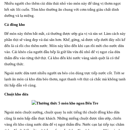
Nhiều người cho thêm cùi dừa thái nhỏ vào món này để tăng vị thơm ngọt
hết sức lôi cuốn. Tôm kho thường ăn chung với cơm trắng giàu chất dinh
dưỡng và lạ miệng.
Cá đồng kho
Để món này thêm bắt mắt, cá thường được ướp gia vị và rán sơ. Làm cách này
phần thịt sẽ vàng đẹp và dai săn hơn. Khế, gừng, sả được xếp dưới đáy nồi kế
đến là cá rồi cho thêm nước. Món này kho đến khi cạn rồi mới cho nước dừa
vào. Cái khéo của người đầu bếp là giữ lửa vừa đủ nhỏ để vị ngọt của dừa
thấm đều vào từng thớ thịt. Cá kho đến khi nước vàng sánh quệt là có thể
thưởng thức.
Ngoài nước dừa tươi nhiều người ưa béo còn dùng trực tiếp nước cốt. Trời se
lạnh ăn món cá kho dừa béo thơm, ngọt thanh với thịt cá chắc mà không tanh
thì hấp dẫn vô cùng.
Chuột kho dừa
Ngoài món chuột nướng, chuột quay lu nức tiếng thì chuột đồng kho dừa
cũng là món hấp dẫn thực khách. Những miếng chuột được tẩm ướp, chiên
vàng rồi kho cùng nước dừa để vị ngọt thấm đều. Nước cạn lại tiếp tục châm