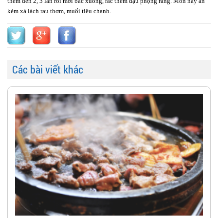
thêm đến 2, 3 lần rồi mới bắc xuống, rắc thêm đậu phộng rang. Món này ăn
kèm xà lách rau thơm, muối tiêu chanh.
Các bài viết khác