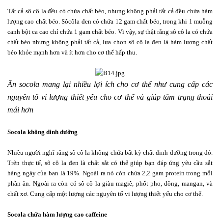
Tất cả sô cô la đều có chứa chất béo, nhưng không phải tất cả đều chứa hàm
lượng cao chất béo. Sôcôla đen có chứa 12 gam chất béo, trong khi 1 muỗng
canh bột ca cao chỉ chứa 1 gam chất béo. Vì vậy, sự thật rằng sô cô la có chứa
chất béo nhưng không phải tất cả, lựa chọn sô cô la đen là hàm lượng chất
béo khỏe mạnh hơn và ít hơn cho cơ thể hấp thu.
Ăn socola mang lại nhiều lợi ích cho cơ thể như cung cấp các
nguyên tố vi lượng thiết yếu cho cơ thể và giúp tâm trạng thoải
mái hơn
Socola không dinh dưỡng
Nhiều người nghĩ rằng sô cô la không chứa bất kỳ chất dinh dưỡng trong đó.
Trên thực tế, sô cô la đen là chất sắt có thể giúp bạn đáp ứng yêu cầu sắt
hàng ngày của bạn là 19%. Ngoài ra nó còn chứa 2,2 gam protein trong mỗi
phần ăn. Ngoài ra còn có sô cô la giàu magiê, phốt pho, đồng, mangan, và
chất xơ. Cung cấp một lượng các nguyên tố vi lượng thiết yếu cho cơ thể.
Socola chứa hàm lượng cao caffeine