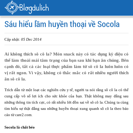
Sáu hiểu lầm huyền thoại về Socola
Cập nhật:
05 Dec 2014
Ai không thích sô cô la? Món snack này có tác dụng kỳ diệu có
thể làm thoải mái tâm trạng của bạn sau khi bạn ăn chúng. Bên
cạnh đó, tất cả các loại thực phẩm làm từ sô cô la luôn luôn có
vị rất ngon. Vì vậy, không có thắc mắc có rất nhiều người thích
ăn sô cô la.
Trích dẫn từ một loạt các nghiên cứu y tế, người ta nói rằng sô cô la có thể
cung cấp vô số lợi ích cho sức khỏe của bạn. Thật không may đằng sau
những thông tin tích cực, có rất nhiều lời đồn sai về sô cô la. Chúng ta cùng
tìm hiểu sự thật đằng sau những huyền thoại xung quanh sô cô la theo báo
cáo từ care2.com.
Socola là chất béo