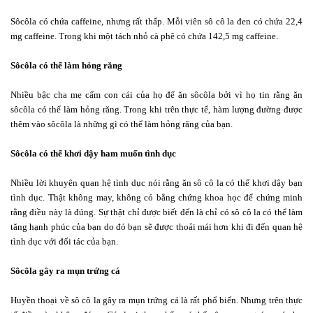
Sôcôla có chứa caffeine, nhưng rất thấp. Mỗi viên sô cô la đen có chứa 22,4
mg caffeine. Trong khi một tách nhỏ cà phê có chứa 142,5 mg caffeine.
Sôcôla có thể làm hỏng răng
Nhiều bậc cha mẹ cấm con cái của họ để ăn sôcôla bởi vì họ tin rằng ăn
sôcôla có thể làm hỏng răng. Trong khi trên thực tế, hàm lượng đường được
thêm vào sôcôla là những gì có thể làm hỏng răng của bạn.
Sôcôla có thể khơi dậy ham muốn tình dục
Nhiều lời khuyên quan hệ tình dục nói rằng ăn sô cô la có thể khơi dậy bạn
tình dục. Thật không may, không có bằng chứng khoa học để chứng minh
rằng điều này là đúng. Sự thật chỉ được biết đến là chỉ có sô cô la có thể làm
tăng hạnh phúc của bạn do đó bạn sẽ được thoải mái hơn khi đi đến quan hệ
tình dục với đối tác của bạn.
Sôcôla gây ra mụn trứng cá
Huyền thoại về sô cô la gây ra mụn trứng cá là rất phổ biến. Nhưng trên thực