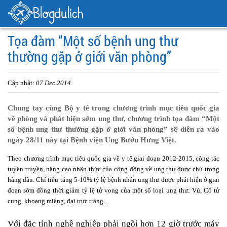
Tọa đàm “Một số bệnh ung thư
thường gặp ở giới văn phòng”
Cập nhật:
07 Dec 2014
Chung tay cùng Bộ y tế trong chương trình mục tiêu quốc gia
về phòng và phát hiện sớm ung thư, chương trình tọa đàm “Một
số bệnh ung thư thường gặp ở giới văn phòng” sẽ diễn ra vào
ngày 28/11 này tại Bệnh viện Ung Bướu Hưng Việt.
Theo chương trình mục tiêu quốc gia về y tế giai đoạn 2012-2015, công tác
tuyên truyền, nâng cao nhận thức của cộng đồng về ung thư được chú trọng
hàng đầu. Chỉ tiêu tăng 5-10% tỷ lệ bệnh nhân ung thư được phát hiện ở giai
đoạn sớm đồng thời giảm tỷ lệ tử vong của một số loại ung thư: Vú, Cổ tử
cung, khoang miệng, đại trực tràng…
Với đặc tính nghề nghiệp phải ngồi hơn 12 giờ trước máy