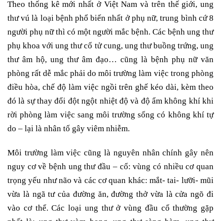
Theo thống kê mới nhất ở Việt Nam và trên thế giới, ung
thư vú là loại bệnh phổ biến nhất ở phụ nữ, trung bình cứ 8
người phụ nữ thì có một người mắc bệnh. Các bệnh ung thư
phụ khoa với ung thư cổ tử cung, ung thư buồng trứng, ung
thư âm hộ, ung thư âm đạo… cũng là bệnh phụ nữ văn
phòng rất dễ mắc phải do môi trường làm việc trong phòng
điều hòa, chế độ làm việc ngồi trên ghế kéo dài, kèm theo
đó là sự thay đổi đột ngột nhiệt độ và độ ẩm không khí khi
rời phòng làm việc sang môi trường sống có không khí tự
do – lại là nhân tố gây viêm nhiễm.
Môi trường làm việc cũng là nguyên nhân chính gây nên
nguy cơ về bệnh ung thư đầu – cổ: vùng có nhiều cơ quan
trọng yếu như não và các cơ quan khác: mắt- tai- lưỡi- mũi
vừa là ngã tư của đường ăn, đường thở vừa là cửa ngõ đi
vào cơ thể. Các loại ung thư ở vùng đầu cổ thường gặp