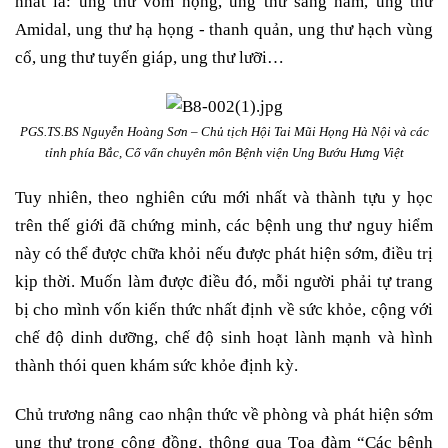
nhất là: ung thư vòm họng, ung thư sàng hàm, ung thư
Amidal, ung thư hạ họng - thanh quản, ung thư hạch vùng
cổ, ung thư tuyến giáp, ung thư lưỡi…
PGS.TS.BS Nguyễn Hoàng Sơn – Chủ tịch Hội Tai Mũi Họng Hà Nội và các
tỉnh phía Bắc, Cố vấn chuyên môn Bệnh viện Ung Bướu Hưng Việt
Tuy nhiên, theo nghiên cứu mới nhất và thành tựu y học
trên thế giới đã chứng minh, các bệnh ung thư nguy hiểm
này có thể được chữa khỏi nếu được phát hiện sớm, điều trị
kịp thời. Muốn làm được điều đó, mỗi người phải tự trang
bị cho mình vốn kiến thức nhất định về sức khỏe, cộng với
chế độ dinh dưỡng, chế độ sinh hoạt lành mạnh và hình
thành thói quen khám sức khỏe định kỳ.
Chủ trương nâng cao nhận thức về phòng và phát hiện sớm
ung thư trong cộng đồng, thông qua Tọa đàm “Các bệnh