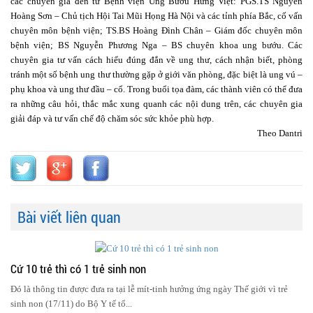
các chuyên gia đến từ Bệnh viện Ung Bướu Hưng Việt: PGS.TS Nguyễn
Hoàng Sơn – Chủ tịch Hội Tai Mũi Họng Hà Nội và các tỉnh phía Bắc, cố vấn
chuyên môn bệnh viện; TS.BS Hoàng Đình Chân – Giám đốc chuyên môn
bệnh viện; BS Nguyễn Phương Nga – BS chuyên khoa ung bướu. Các
chuyên gia tư vấn cách hiểu đúng đắn về ung thư, cách nhận biết, phòng
tránh một số bệnh ung thư thường gặp ở giới văn phòng, đặc biệt là ung vú –
phụ khoa và ung thư đầu – cổ. Trong buổi tọa đàm, các thành viên có thể đưa
ra những câu hỏi, thắc mắc xung quanh các nội dung trên, các chuyên gia
giải đáp và tư vấn chế độ chăm sóc sức khỏe phù hợp.
Theo Dantri
Bài viết liên quan
Cứ 10 trẻ thì có 1 trẻ sinh non
Đó là thông tin được đưa ra tại lễ mít-tinh hưởng ứng ngày Thế giới vì trẻ
sinh non (17/11) do Bộ Y tế tổ...