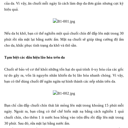
của da. Vì vậy, ăn chuối mỗi ngày là cách làm đẹp da đơn giản nhưng cực kỳ
hiệu quả.
Nếu da bị khô, bạn có thể nghiền một quả chuối chín để đắp lên mặt trong 30
phút rồi rửa mặt lại bằng nước ấm. Mặt nạ chuối sẽ giúp tăng cường độ ẩm
cho da, khắc phục tình trạng da khô và thô sần.
Tạm biệt các dấu hiệu lão hóa trên da
Chuối sẽ bảo vệ cơ thể khỏi những tổn hại do quá trình ô-xy hóa của các gốc
tự do gây ra, vốn là nguyên nhân khiến da bị lão hóa nhanh chóng. Vì vậy,
bạn có thể dùng chuối để ngăn ngừa sự hình thành các nếp nhăn trên da.
Bạn chỉ cần đắp chuối chín thái lát mỏng lên mặt trong khoảng 15 phút mỗi
ngày. Ngoài ra, bạn cũng có thể chế biến mặt nạ bằng cách nghiền 1 quả
chuối chín, cho thêm 1 ít nước hoa hồng vào trộn đều rồi đắp lên mặt trong
30 phút. Sau đó, rửa mặt lại bằng nước ấm.