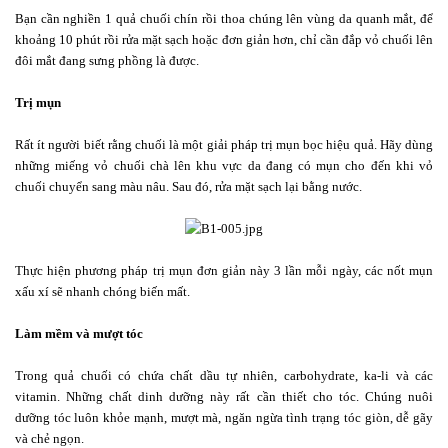
Bạn cần nghiền 1 quả chuối chín rồi thoa chúng lên vùng da quanh mắt, để
khoảng 10 phút rồi rửa mặt sạch hoặc đơn giản hơn, chỉ cần đắp vỏ chuối lên
đôi mắt đang sưng phồng là được.
T
rị mụn
Rất ít người biết rằng chuối là một giải pháp trị mụn bọc hiệu quả. Hãy dùng
những miếng vỏ chuối chà lên khu vực da đang có mụn cho đến khi vỏ
chuối chuyển sang màu nâu. Sau đó, rửa mặt sạch lại bằng nước.
Thực hiện phương pháp trị mụn đơn giản này 3 lần mỗi ngày, các nốt mụn
xấu xí sẽ nhanh chóng biến mất.
L
àm mềm và mượt tóc
Trong quả chuối có chứa chất dầu tự nhiên, carbohydrate, ka-li và các
vitamin. Những chất dinh dưỡng này rất cần thiết cho tóc. Chúng nuôi
dưỡng tóc luôn khỏe mạnh, mượt mà, ngăn ngừa tình trạng tóc giòn, dễ gãy
và chẻ ngọn.