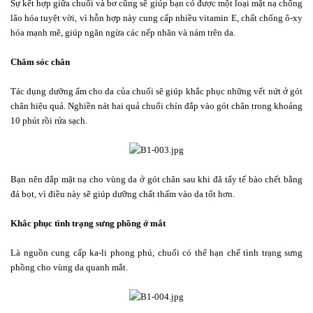
Sự kết hợp giữa chuối và bơ cũng sẽ giúp bạn có được một loại mặt nạ chống
lão hóa tuyệt vời, vì hỗn hợp này cung cấp nhiều vitamin E, chất chống ô-xy
hóa mạnh mẽ, giúp ngăn ngừa các nếp nhăn và nám trên da.
Chăm sóc chân
Tác dụng dưỡng ẩm cho da của chuối sẽ giúp khắc phục những vết nứt ở gót
chân hiệu quả. Nghiền nát hai quả chuối chín đắp vào gót chân trong khoảng
10 phút rồi rửa sạch.
Bạn nên đắp mặt nạ cho vùng da ở gót chân sau khi đã tẩy tế bào chết bằng
đá bọt, vì điều này sẽ giúp dưỡng chất thấm vào da tốt hơn.
Khắc phục tình trạng sưng phồng ở mắt
Là nguồn cung cấp ka-li phong phú, chuối có thể hạn chế tình trạng sưng
phồng cho vùng da quanh mắt.