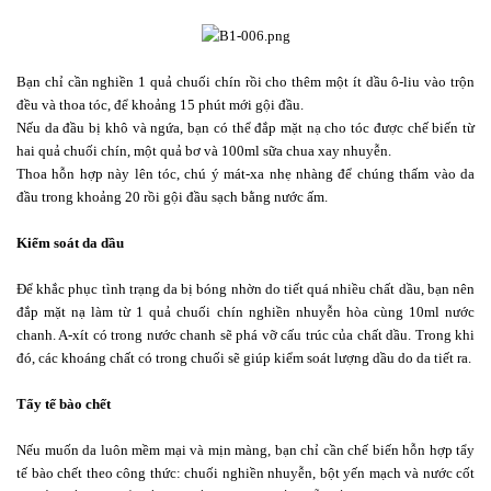
Bạn chỉ cần nghiền 1 quả chuối chín rồi cho thêm một ít dầu ô-liu vào trộn
đều và thoa tóc, để khoảng 15 phút mới gội đầu.
Nếu da đầu bị khô và ngứa, bạn có thể đắp mặt nạ cho tóc được chế biến từ
hai quả chuối chín, một quả bơ và 100ml sữa chua xay nhuyễn.
Thoa hỗn hợp này lên tóc, chú ý mát-xa nhẹ nhàng để chúng thấm vào da
đầu trong khoảng 20 rồi gội đầu sạch bằng nước ấm.
Kiểm soát da dầu
Để khắc phục tình trạng da bị bóng nhờn do tiết quá nhiều chất dầu, bạn nên
đắp mặt nạ làm từ 1 quả chuối chín nghiền nhuyễn hòa cùng 10ml nước
chanh. A-xít có trong nước chanh sẽ phá vỡ cấu trúc của chất dầu. Trong khi
đó, các khoáng chất có trong chuối sẽ giúp kiểm soát lượng dầu do da tiết ra.
Tẩy tế bào chết
Nếu muốn da luôn mềm mại và mịn màng, bạn chỉ cần chế biến hỗn hợp tẩy
tế bào chết theo công thức: chuối nghiền nhuyễn, bột yến mạch và nước cốt