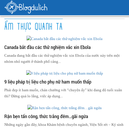
ẨM THỰC QUANH TA
Canada bắt đầu các thử nghiệm vắc xin Ebola
Canada đang bắt đầu các thử nghiệm vắc xin Ebola của nước này trên một
nhóm nhỏ người ở thành phố cảng...
9 liệu pháp trị liệu cho phụ nữ ham muốn thấp
Phái đẹp ít ham muốn, chán chường với “chuyện ấy” khi đang độ tuổi xuân
thì? Đừng quá lo lắng, việc áp dụng...
Rận bẹn tấn công, thức trắng đêm…gãi ngứa
Những ngày gần đây, khoa Khám bệnh chuyên ngành, Viện Sốt rét – Ký sinh