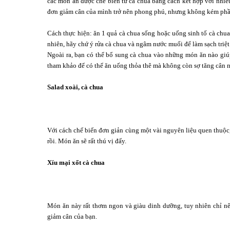
các món ăn được chế biến từ cà chua bằng cách kết hợp với nhi
đơn giảm cân của mình trở nên phong phú, nhưng không kém ph
Cách thực hiện: ăn 1 quả cà chua sống hoặc uống sinh tố cà chua
nhiên, hãy chứ ý rửa cà chua và ngâm nước muối để làm sạch triệt
Ngoài ra, bạn có thể bổ sung cà chua vào những món ăn nào giú
tham khảo để có thể ăn uống thỏa thê mà không còn sợ tăng cân 
Salad xoài, cà chua
Với cách chế biến đơn giản cùng một vài nguyên liệu quen thuộ
rồi. Món ăn sẽ rất thú vị đấy.
Xíu mại xốt cà chua
Món ăn này rất thơm ngon và giàu dinh dưỡng, tuy nhiên chỉ nê
giảm cân của bạn.