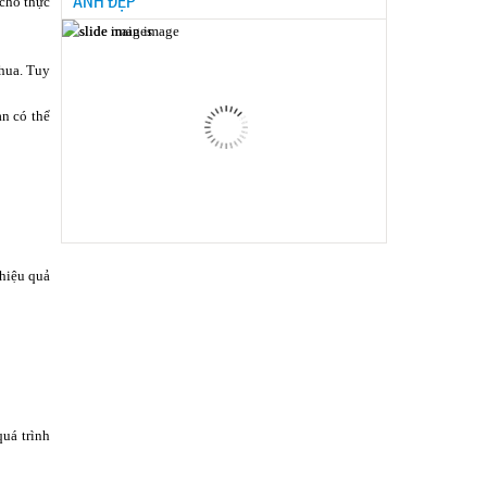
ẢNH ĐẸP
 cho thực
chua. Tuy
n có thể
 hiệu quả
uá trình