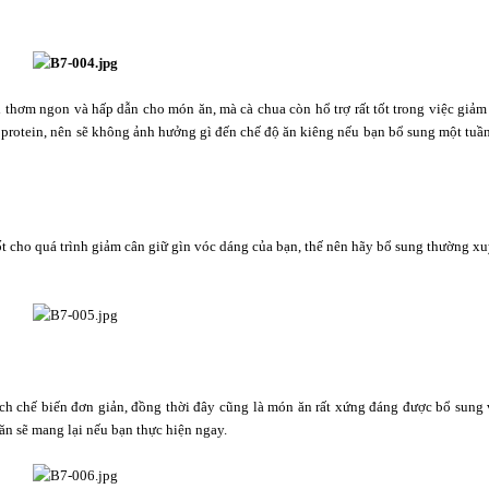
thơm ngon và hấp dẫn cho món ăn, mà cà chua còn hổ trợ rất tốt trong việc giảm
à protein, nên sẽ không ảnh hưởng gì đến chế độ ăn kiêng nếu bạn bổ sung một tu
ốt cho quá trình giảm cân giữ gìn vóc dáng của bạn, thế nên hãy bổ sung thường 
ch chế biến đơn giản, đồng thời đây cũng là món ăn rất xứng đáng được bổ sung 
n sẽ mang lại nếu bạn thực hiện ngay.