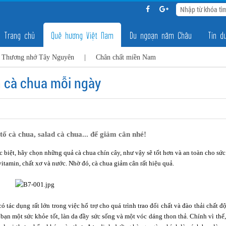
Trang chủ
Quê hương Việt Nam
Du ngoạn năm Châu
Tin du
Thương nhớ Tây Nguyên
|
Chân chất miền Nam
 cà chua mỗi ngày
ố cà chua, salad cà chua... để giảm cân nhé!
ặc biệt, hãy chọn những quả cà chua chín cây, như vậy sẽ tốt hơn và an toàn cho sức
itamin, chất xơ và nước. Nhờ đó, cà chua giảm cân rất hiệu quả.
ó tác dụng rất lớn trong việc hổ trợ cho quá trình trao đổi chất và đào thải chất đ
bạn một sức khỏe tốt, làn da đầy sức sống và một vóc dáng thon thả. Chính vì thế