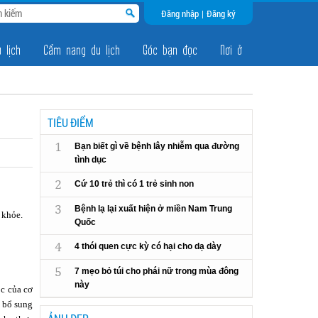
Đăng nhập
|
Đăng ký
 lịch
Cẩm nang du lịch
Góc bạn đọc
Nơi ở
TIÊU ĐIỂM
1
Bạn biết gì về bệnh lây nhiễm qua đường
tình dục
2
Cứ 10 trẻ thì có 1 trẻ sinh non
3
Bệnh lạ lại xuất hiện ở miền Nam Trung
 khỏe.
Quốc
4
4 thói quen cực kỳ có hại cho dạ dày
5
7 mẹo bỏ túi cho phái nữ trong mùa đông
này
ộc của cơ
, bổ sung