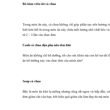
Bò băm viên sốt cà chua
Trong món ăn này, cà chua không chỉ góp phần tạo nên hương vị 
biệt hơn hết là trong món ăn này chứa một lượng nhỏ chất béo v
từ 2 – 3 lần vào thực đơn.
Canh cà chua đậu phụ nấu tôm khô
Món ăn không chỉ bổ dưỡng, tốt cho sức khỏe mà còn hổ trợ rất t
ăn bổ dưỡng này vào thực đơn của mình nhé!
Soup cà chua
Đây là món ăn khá lạ miệng nhưng cũng rất ngon và hấp dẫn, cá
đơn giảm cân của bạn, bởi hiệu quả giảm cân làm đẹp da mà món ă