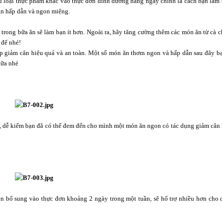
ều loại thực phẩm khác vào thực đơn dinh dưỡng hàng ngày chính là cách bạn làm
ần hấp dẫn và ngon miệng
.
 trong bữa ăn sẽ làm bạn ít hơn. Ngoài ra, hãy tăng cường thêm các món ăn từ cà 
 để nhé!
p giảm cân hiệu quả và an toàn. Một số món ăn thơm ngon và hấp dẫn sau đây bạ
nữa nhé
c, dễ kiếm bạn đã có thể đem đến cho mình một món ăn ngon có tác dụng giảm cân
n bổ sung vào thực đơn khoảng 2 ngày trong một tuần, sẽ hổ trợ nhiều hơn cho q