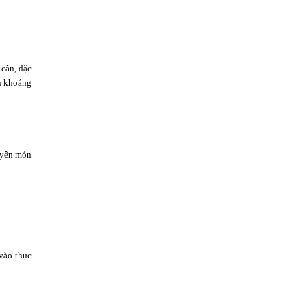
 cân, đặc
ần khoảng
xuyên món
vào thực